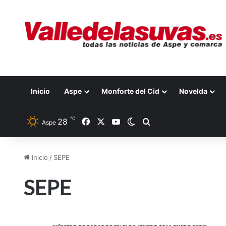
Inicio
Aspe
Monforte del Cid
Novelda
℃
28
Facebook
X
YouTube
Switch skin
Buscar por
Aspe
Inicio
/
SEPE
SEPE