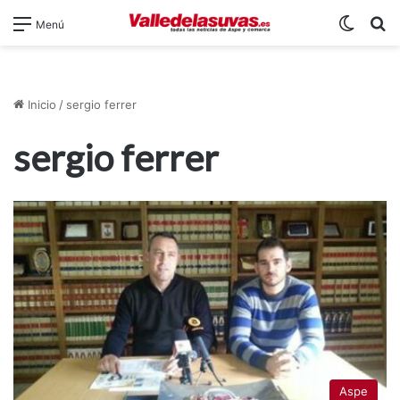
Switch
B
Menú
Inicio
/
sergio ferrer
sergio ferrer
Aspe