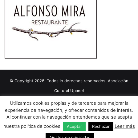
© Copyright 2026, Todos lo derechos reservados. Asociación
Cultural Upanel
Diseñado por
grupo ZAS
Utilizamos cookies propias y de terceros para mejorar la
Editorial
Política de cookies
Política de privacidad
Aviso Legal
experiencia de navegación, y ofrecer contenidos de interés.
Al continuar con la navegación entendemos que se acepta
Contacto
Publicidad 2024
nuestra política de cookies.
Leer más
Aceptar
Rechazar
Facebook
X
YouTube
Ajustes de privacidad