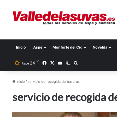
Inicio
Aspe
Monforte del Cid
Novelda
℃
24
Facebook
X
YouTube
Switch skin
Buscar por
Aspe
Inicio
/
servicio de recogida de basuras
servicio de recogida d