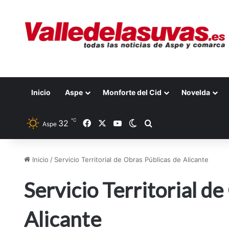
Inicio
Aspe
Monforte del Cid
Novelda
℃
32
Facebook
X
YouTube
Switch skin
Buscar por
Aspe
Inicio
/
Servicio Territorial de Obras Públicas de Alicante
Servicio Territorial d
Alicante