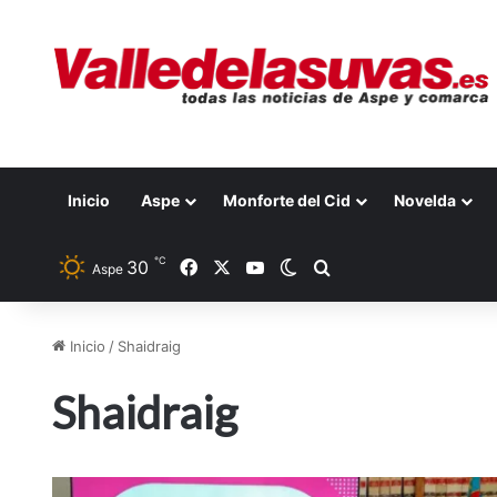
Inicio
Aspe
Monforte del Cid
Novelda
℃
30
Facebook
X
YouTube
Switch skin
Buscar por
Aspe
Inicio
/
Shaidraig
Shaidraig