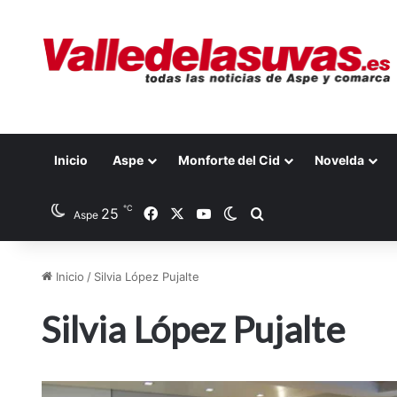
Inicio
Aspe
Monforte del Cid
Novelda
℃
25
Facebook
X
YouTube
Switch skin
Buscar por
Aspe
Inicio
/
Silvia López Pujalte
Silvia López Pujalte