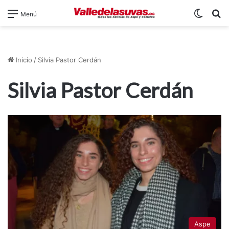
Switch
B
Menú
Inicio
/
Silvia Pastor Cerdán
Silvia Pastor Cerdán
Aspe