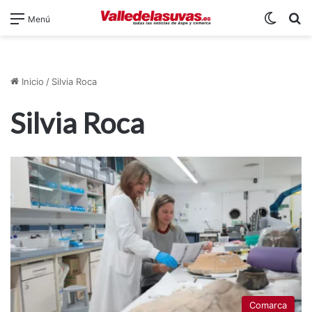
Switch
B
Menú
Inicio
/
Silvia Roca
Silvia Roca
Comarca