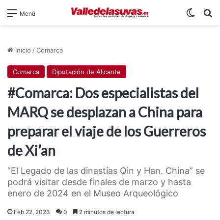
Switch
B
Menú
Inicio
/
Comarca
Comarca
Diputación de Alicante
#Comarca: Dos especialistas del
MARQ se desplazan a China para
preparar el viaje de los Guerreros
de Xi’an
“El Legado de las dinastías Qin y Han. China” se
podrá visitar desde finales de marzo y hasta
enero de 2024 en el Museo Arqueológico
Feb 22, 2023
0
2 minutos de lectura