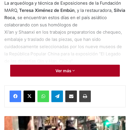
La arqueóloga y técnica de Exposiciones de la Fundación
MARQ,
Teresa Ximénez de Embún
, y la restauradora,
Silvia
Roca
, se encuentran estos días en el país asiático
colaborando con sus homólogos de
Xi’an y Shaanxi en los trabajos preparatorios de chequeo,
embalaje y traslado de las piezas, que han sido
cuidadosamente seleccionadas por los nueve museos de
la República Popular China para la exposición “El Legado
de las dinastías Qin y Han. China”.
Ver más
Para la vicepresidenta de la Diputación de Alicante y
diputada de Cultura, Julia Parra,
“esta próxima exposición
es un hito de primera magnitud que sitúa nuestra
WhatsApp
Telegram
Compartir por Mail
Imprimir
provincia entre los destinos de mayor interés cultural a
nivel internacional”
.
#Elda:
La responsable provincial ha destacado “que es una
La
oportunidad única poder ver en Alicante durante diez