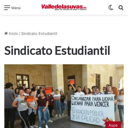
Switch
B
Menú
Inicio
/
Sindicato Estudiantil
Sindicato Estudiantil
Aspe