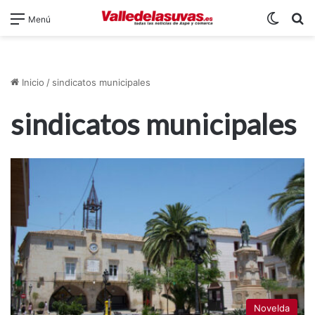
Switch
B
Menú
Inicio
/
sindicatos municipales
sindicatos municipales
Novelda