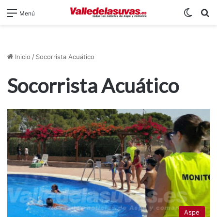
Switch
B
Menú
Inicio
/
Socorrista Acuático
Socorrista Acuático
Aspe