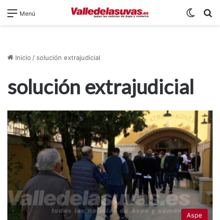
Switch
B
Menú
Inicio
/
solución extrajudicial
solución extrajudicial
Aspe