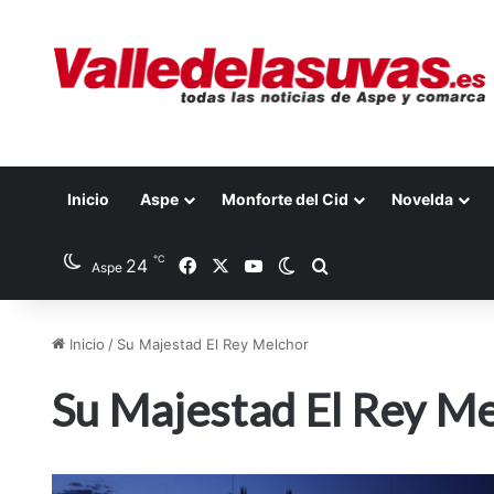
Inicio
Aspe
Monforte del Cid
Novelda
℃
24
Facebook
X
YouTube
Switch skin
Buscar por
Aspe
Inicio
/
Su Majestad El Rey Melchor
Su Majestad El Rey M