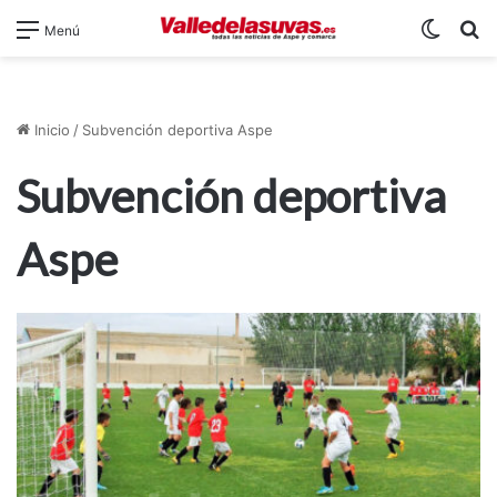
Switch
B
Menú
Inicio
/
Subvención deportiva Aspe
Subvención deportiva
Aspe