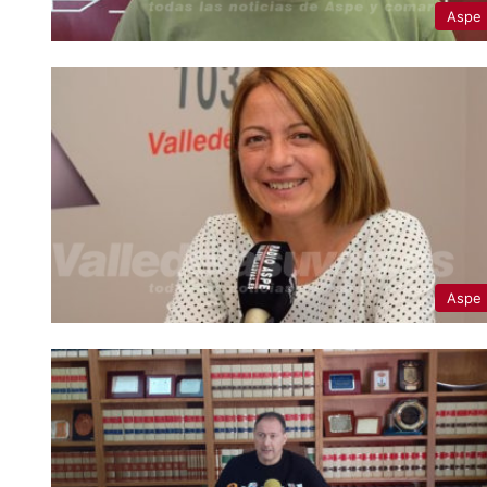
Aspe
Aspe