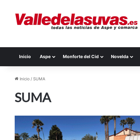
Inicio
Aspe
Monforte del Cid
Novelda
Inicio
/
SUMA
SUMA