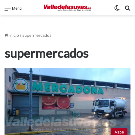
Switch
B
Menú
Inicio
/
supermercados
supermercados
Aspe