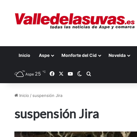
Inicio
Aspe
Monforte del Cid
Novelda
℃
25
Facebook
X
YouTube
Switch skin
Buscar por
Aspe
Inicio
/
suspensión Jira
suspensión Jira