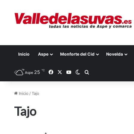
Inicio
Aspe
Monforte del Cid
Novelda
℃
25
Facebook
X
YouTube
Switch skin
Buscar por
Aspe
Inicio
/
Tajo
Tajo