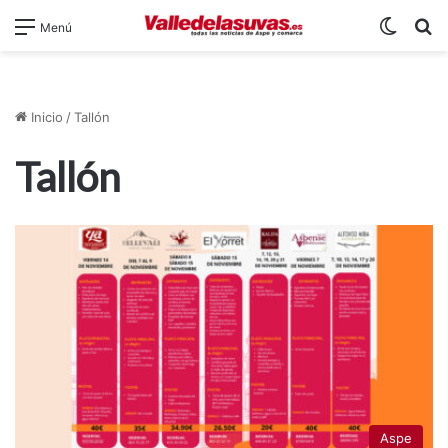
Switch
B
Menú
Inicio
/
Tallón
Tallón
Aspe