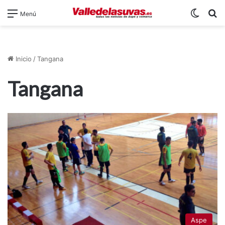
Switch
B
Menú
Inicio
/
Tangana
Tangana
Aspe