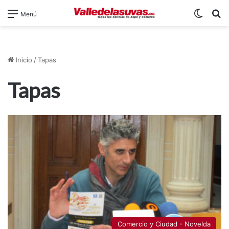
Switch
B
Menú
Inicio
/
Tapas
Tapas
Comercio y Ciudad - Novelda