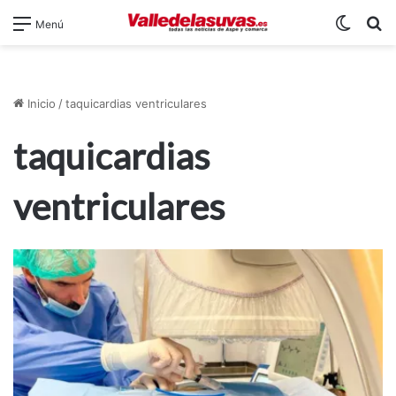
Switch
B
Menú
Inicio
/
taquicardias ventriculares
taquicardias
ventriculares