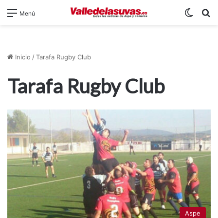
Switch
B
Menú
Inicio
/
Tarafa Rugby Club
Tarafa Rugby Club
Aspe