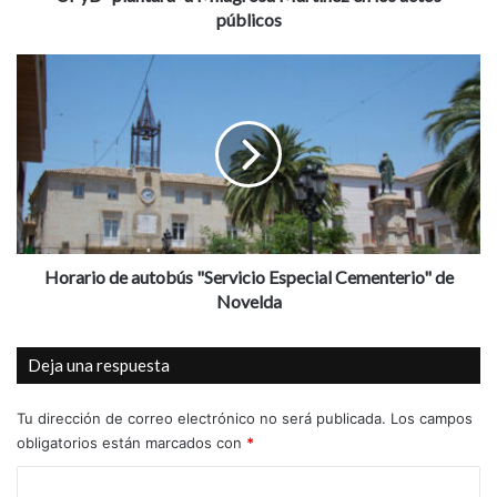
a
públicos
r
á
H
”
o
a
r
M
a
i
r
l
i
a
o
g
d
r
e
o
a
Horario de autobús "Servicio Especial Cementerio" de
s
u
Novelda
a
t
M
o
Deja una respuesta
a
b
r
ú
t
s
Tu dirección de correo electrónico no será publicada.
Los campos
í
"
obligatorios están marcados con
*
n
S
e
C
e