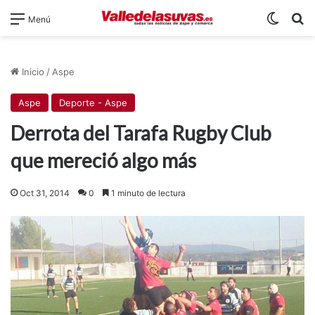
Switch
B
Menú
Inicio
/
Aspe
Aspe
Deporte - Aspe
Derrota del Tarafa Rugby Club
que mereció algo más
Oct 31, 2014
0
1 minuto de lectura