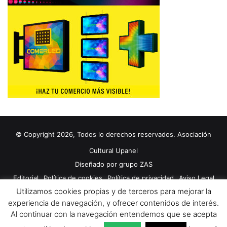
© Copyright 2026, Todos lo derechos reservados. Asociación
Cultural Upanel
Diseñado por
grupo ZAS
Editorial
Política de cookies
Política de privacidad
Aviso Legal
Utilizamos cookies propias y de terceros para mejorar la
Contacto
Publicidad 2024
experiencia de navegación, y ofrecer contenidos de interés.
Al continuar con la navegación entendemos que se acepta
Facebook
X
YouTube