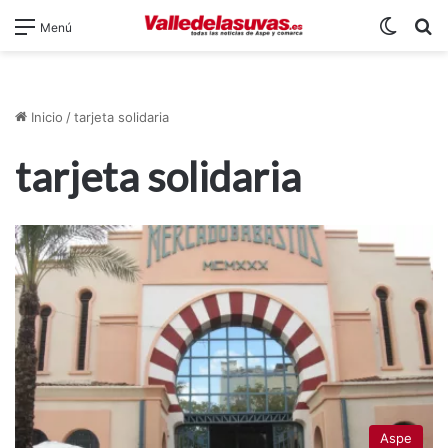
Switch
B
Menú
Inicio
/
tarjeta solidaria
tarjeta solidaria
Aspe