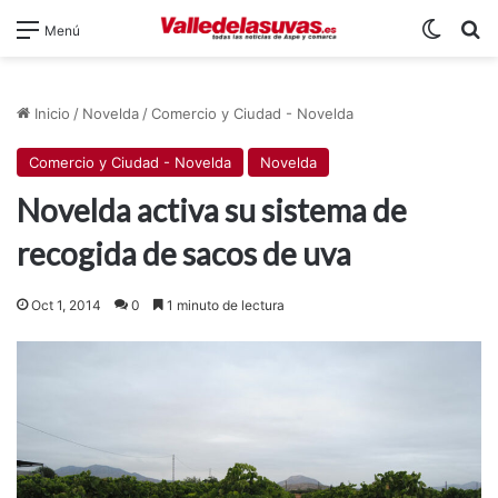
Switch
B
Menú
Inicio
/
Novelda
/
Comercio y Ciudad - Novelda
Comercio y Ciudad - Novelda
Novelda
Novelda activa su sistema de
recogida de sacos de uva
Oct 1, 2014
0
1 minuto de lectura