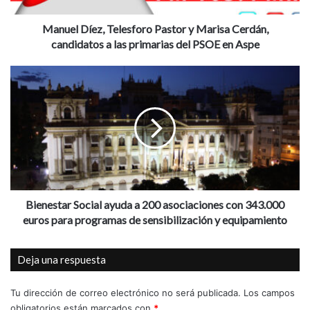
e
z
Manuel Díez, Telesforo Pastor y Marisa Cerdán,
,
candidatos a las primarias del PSOE en Aspe
T
e
B
l
i
e
e
s
n
f
e
o
s
r
t
o
a
P
r
a
S
Bienestar Social ayuda a 200 asociaciones con 343.000
s
o
euros para programas de sensibilización y equipamiento
t
c
o
i
Deja una respuesta
r
a
y
l
M
a
Tu dirección de correo electrónico no será publicada.
Los campos
a
y
obligatorios están marcados con
*