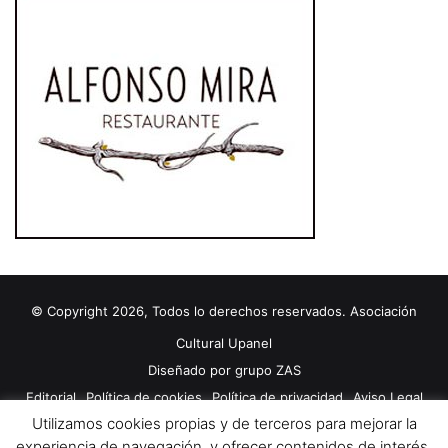
y
e
q
u
i
p
a
m
i
e
n
t
o
© Copyright 2026, Todos lo derechos reservados. Asociación
Cultural Upanel
Diseñado por
grupo ZAS
Editorial
Política de cookies
Política de privacidad
Aviso Legal
Utilizamos cookies propias y de terceros para mejorar la
Contacto
Publicidad 2024
experiencia de navegación, y ofrecer contenidos de interés.