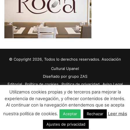
© Copyright 2026, Todos lo derechos reservados. Asociación
Cultural Upanel
Diseñado por
grupo ZAS
Editorial
Política de cookies
Política de privacidad
Aviso Legal
Utilizamos cookies propias y de terceros para mejorar la
Contacto
Publicidad 2024
experiencia de navegación, y ofrecer contenidos de interés.
Al continuar con la navegación entendemos que se acepta
Facebook
X
YouTube
nuestra política de cookies.
Leer más
Aceptar
Rechazar
Ajustes de privacidad