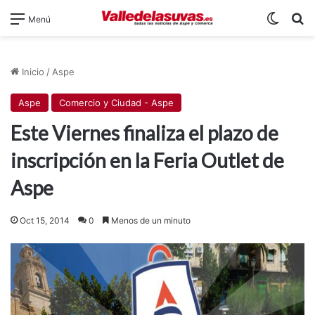
Switch
B
Menú
Inicio
/
Aspe
Aspe
Comercio y Ciudad - Aspe
Este Viernes finaliza el plazo de
inscripción en la Feria Outlet de
Aspe
Oct 15, 2014
0
Menos de un minuto