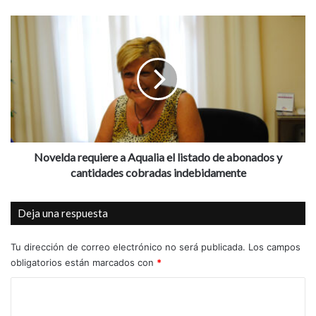
e
z
N
p
o
r
v
e
e
s
l
e
d
n
a
t
r
a
e
s
q
Novelda requiere a Aqualia el listado de abonados y
u
u
cantidades cobradas indebidamente
ú
i
l
e
Deja una respuesta
t
r
i
e
m
a
Tu dirección de correo electrónico no será publicada.
Los campos
o
A
obligatorios están marcados con
*
l
q
C
i
u
b
a
o