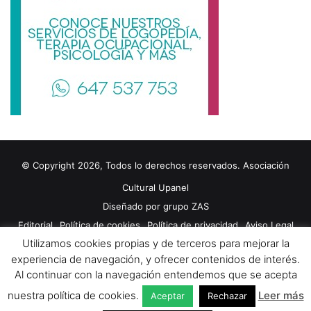
© Copyright 2026, Todos lo derechos reservados. Asociación
Cultural Upanel
Diseñado por
grupo ZAS
Editorial
Política de cookies
Política de privacidad
Aviso Legal
Utilizamos cookies propias y de terceros para mejorar la
Contacto
Publicidad 2024
experiencia de navegación, y ofrecer contenidos de interés.
Al continuar con la navegación entendemos que se acepta
Facebook
X
YouTube
nuestra política de cookies.
Leer más
Aceptar
Rechazar