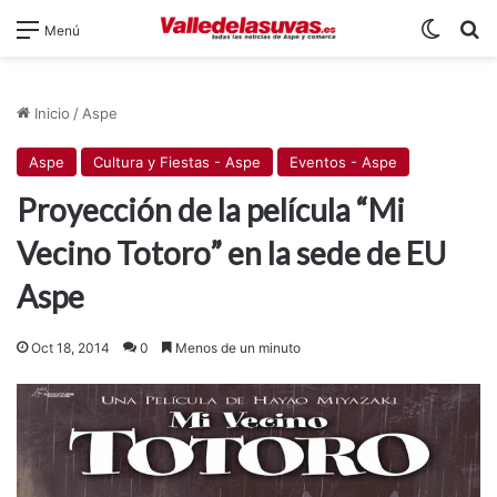
Switch
B
Menú
Inicio
/
Aspe
Aspe
Cultura y Fiestas - Aspe
Eventos - Aspe
Proyección de la película “Mi
Vecino Totoro” en la sede de EU
Aspe
Oct 18, 2014
0
Menos de un minuto