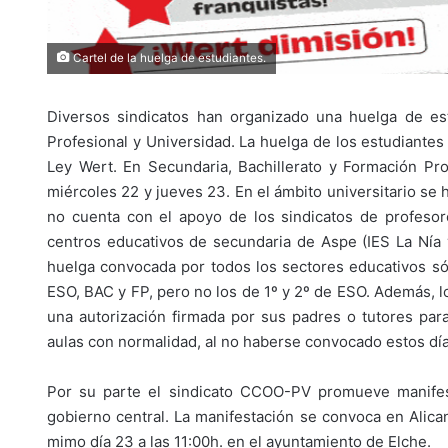
Cartel de la huelga de estudiantes.
Diversos sindicatos han organizado una huelga de est
Profesional y Universidad. La huelga de los estudiante
Ley Wert. En Secundaria, Bachillerato y Formación Pr
miércoles 22 y jueves 23. En el ámbito universitario se 
no cuenta con el apoyo de los sindicatos de profeso
centros educativos de secundaria de Aspe (IES La Nía 
huelga convocada por todos los sectores educativos só
ESO, BAC y FP, pero no los de 1º y 2º de ESO. Además, 
una autorización firmada por sus padres o tutores para
aulas con normalidad, al no haberse convocado estos día
Por su parte el sindicato CCOO-PV promueve manifest
gobierno central. La manifestación se convoca en Alica
mimo día 23 a las 11:00h. en el ayuntamiento de Elche.