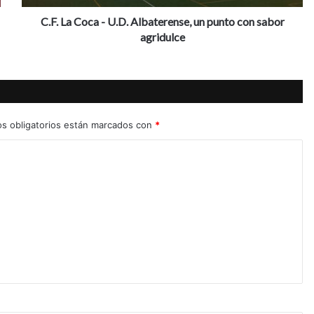
c
a
C.F. La Coca - U.D. Albaterense, un punto con sabor
-
agridulce
U
.
D
.
A
l
s obligatorios están marcados con
*
b
a
t
e
r
e
n
s
e
,
u
n