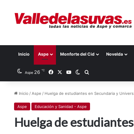
Inicio
Aspe
Monforte del Cid
Novelda
℃
26
Facebook
X
YouTube
Switch skin
Buscar por
Aspe
Inicio
/
Aspe
/
Huelga de estudiantes en Secundaria y Univers
Aspe
Educación y Sanidad - Aspe
Huelga de estudiantes