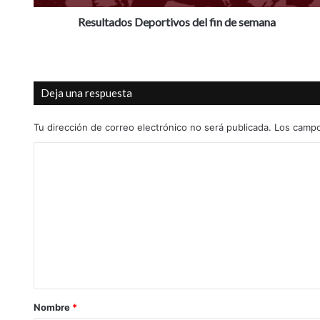
o
s
Resultados Deportivos del fin de semana
D
e
p
o
Deja una respuesta
r
t
i
Tu dirección de correo electrónico no será publicada.
Los campo
v
C
o
s
o
d
m
e
l
e
f
n
i
t
n
d
a
e
r
s
Nombre
*