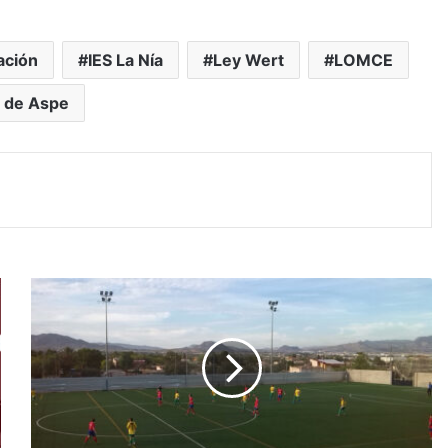
ación
IES La Nía
Ley Wert
LOMCE
a de Aspe
C
.
F
.
L
a
C
o