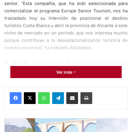
senior. “Esta compañía, que ha sido seleccionada para
comercializar el programa Europe Senior Tourism, nos ha
trasladado hoy su intención de posicionar el destino
turístico Costa Blanca y abrir la provincia de Alicante a este
nicho de mercado en un periodo que nos interesa mucho
porque contribuye a la desestacionalización turística de
nuestra provincia”, ha indicado Albaladejo.
El diputado, que encabeza la delegación alicantina que
asiste a la feria londinense, considerada una de las más
Ver más
importantes del mundo, ha añadido que “esta colaboración
nos permitirá promocionar toda nuestra infraestructura
hotelera entre los turistas europeos que tienen más de 50
WhatsApp
Telegram
Compartir por Mail
Imprimir
años, que van a tener la oportunidad de conocer nuestro
destino, nuestra climatología y nuestra variada y rica
oferta, en la que el turismo de salud tiene un papel
importante”. A lo largo de la jornada, la delegación
P
r
alicantina se ha reunido también con representantes del