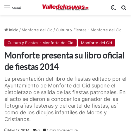
Switch
B
Menú
Inicio
/
Monforte del Cid
/
Cultura y Fiestas - Monforte del Cid
Cultura y Fiestas - Monforte del Cid
Monforte del Cid
Monforte presenta su libro oficial
de fiestas 2014
La presentación del libro de fiestas editado por el
Ayuntamiento de Monforte del Cid supone el
pistoletazo de salida de las fiestas patronales. En
el acto se dieron a conocer los ganador de las
fotografías festeras y del cartel de fiestas, así
como de los dibujos infantiles de Moros y
Cristianos.
Nov 17, 2014
0
1 minuto de lectura