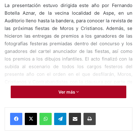
La presentación estuvo dirigida este año por Fernando
Botella Aznar, de la vecina localidad de Aspe, en un
Auditorio lleno hasta la bandera, para conocer la revista de
las próximas fiestas de Moros y Cristianos. Además, se
hicieron las entregas de premios a los ganadores de las
fotografías festeras premiadas dentro del concurso y los
ganadores del cartel anunciador de las fiestas, así como
los premios a los dibujos infantiles. El acto finalizó con la
subida al escenario de todos los cargos festeros del
presente año con el orden en el que desfilarán, Moros,
Cristianos y Contrabandistas con la clausura por parte de
la máxima autoridad, Antonia Cervera y la interpretación
Ver más
del himno de Monforte. Antonia Cervera destacó que
“nuestros festeros otorgan majestuosidad a nuestras
calles y agradeció a todos los monfortinos por llenar
WhatsApp
Telegram
Compartir por Mail
Imprimir
Monforte de pólvora, color y alegría”.
Además, el domingo continuó la segunda salida del tambor