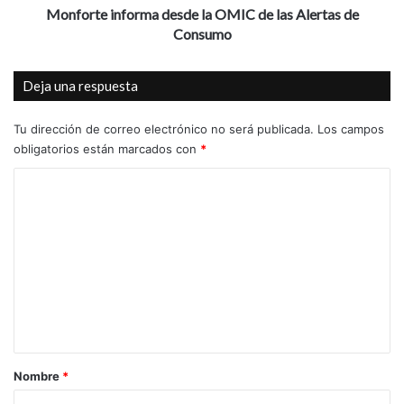
m
n
Monforte informa desde la OMIC de las Alertas de
o
f
Consumo
c
o
i
r
Deja una respuesta
o
m
n
a
a
d
Tu dirección de correo electrónico no será publicada.
Los campos
d
e
obligatorios están marcados con
*
o
s
c
C
d
o
e
o
n
l
m
l
a
a
O
e
c
M
n
o
I
n
C
t
c
d
a
e
e
s
r
l
Nombre
*
i
a
i