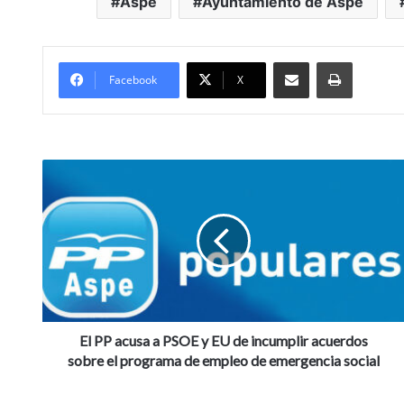
Aspe
Ayuntamiento de Aspe
Compartir por Mail
Imprimir
Facebook
X
E
l
P
P
a
c
u
s
a
a
El PP acusa a PSOE y EU de incumplir acuerdos
P
sobre el programa de empleo de emergencia social
S
O