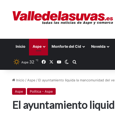
Inicio
Aspe
Monforte del Cid
Novelda
℃
32
Facebook
X
YouTube
Switch skin
Buscar por
Aspe
Inicio
/
Aspe
/
El ayuntamiento liquida la mancomunidad del v
Aspe
Política - Aspe
El ayuntamiento liqui