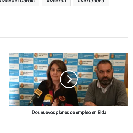
Manuel García
Vaersa
vertedero
D
o
s
n
u
e
v
o
s
p
Dos nuevos planes de empleo en Elda
l
a
n