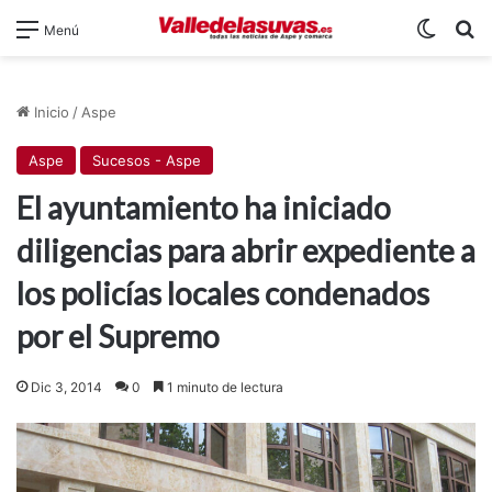
Switch
B
Menú
Inicio
/
Aspe
Aspe
Sucesos - Aspe
El ayuntamiento ha iniciado
diligencias para abrir expediente a
los policías locales condenados
por el Supremo
Dic 3, 2014
0
1 minuto de lectura