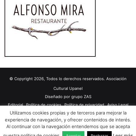
© Copyright 2026, Todos lo derechos reservados. Asociación
Cultural Upanel
Diseñado por
grupo ZAS
Editorial
Política de cookies
Política de privacidad
Aviso Legal
Utilizamos cookies propias y de terceros para mejorar la
Contacto
Publicidad 2024
experiencia de navegación, y ofrecer contenidos de interés.
Al continuar con la navegación entendemos que se acepta
Facebook
X
YouTube
nuestra política de cookies.
Leer más
Aceptar
Rechazar