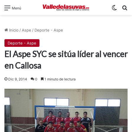
Switch
B
Menú
Inicio
/
Aspe
/
Deporte - Aspe
Deporte - Aspe
El Aspe SYC se sitúa líder al vencer
en Callosa
Dic 9, 2014
0
1 minuto de lectura