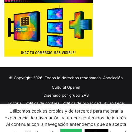
© Copyright 2026, Todos lo derechos reservados. Asociación
Cultural Upanel
Diseñado por
grupo ZAS
Editorial
Política de cookies
Política de privacidad
Aviso Legal
Utilizamos cookies propias y de terceros para mejorar la
Contacto
Publicidad 2024
experiencia de navegación, y ofrecer contenidos de interés.
Al continuar con la navegación entendemos que se acepta
Facebook
X
YouTube