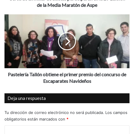
Centro de Mayores.
i
de la Media Maratón de Aspe
l
l
P
Aspe
FibroAspe
La Caixa
a
a
r
s
Obra social
d
t
e
e
a
l
t
e
l
r
e
í
t
a
Pastelería Tallón obtiene el primer premio del concurso de
a
T
Escaparates Navideños
s
a
p
l
Deja una respuesta
a
l
r
ó
t
n
Tu dirección de correo electrónico no será publicada.
Los campos
i
o
obligatorios están marcados con
*
c
b
i
C
t