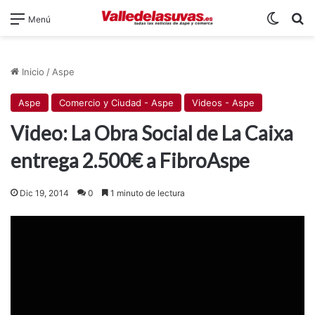
Switch
B
Menú
Inicio
/
Aspe
Aspe
Comercio y Ciudad - Aspe
Videos - Aspe
Video: La Obra Social de La Caixa
entrega 2.500€ a FibroAspe
Dic 19, 2014
0
1 minuto de lectura