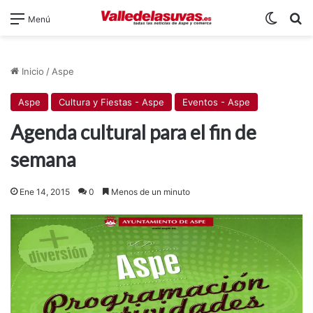
Switch
B
Menú
Inicio
/
Aspe
Aspe
Cultura y Fiestas - Aspe
Eventos - Aspe
Agenda cultural para el fin de
semana
Ene 14, 2015
0
Menos de un minuto