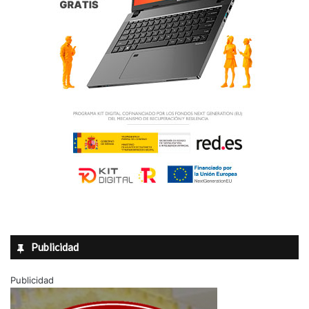
a
t
o
s
Publicidad
Publicidad