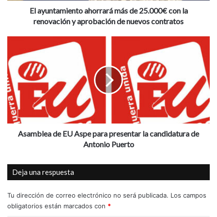
Hora: 19:00h
i
El ayuntamiento ahorrará más de 25.000€ con la
e
renovación y aprobación de nuevos contratos
Miércoles 21 enero
n
t
A
o
Taller «El amor no es violencia». Prevención de la violencia
s
a
a
de género en adolescentes
h
m
Lugar: Casa Juventud
o
b
Hora: 19:00h
r
l
r
e
a
a
Agenda Cultural Aspe
Aspe
r
d
á
e
Asamblea de EU Aspe para presentar la candidatura de
Casa Juventud
Presentación
taller
m
E
Antonio Puerto
á
U
Teatro Wagner
s
A
Deja una respuesta
d
s
e
p
2
e
Tu dirección de correo electrónico no será publicada.
Los campos
5
p
obligatorios están marcados con
*
.
a