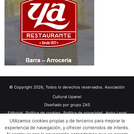
© Copyright 2026, Todos lo derechos reservados. Asociación
Cultural Upanel
Diseñado por
grupo ZAS
Editorial
Política de cookies
Política de privacidad
Aviso Legal
Utilizamos cookies propias y de terceros para mejorar la
Contacto
Publicidad 2024
experiencia de navegación, y ofrecer contenidos de interés.