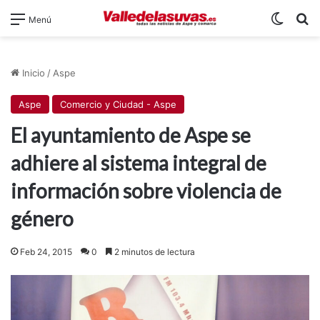
Switch
B
Menú
Inicio
/
Aspe
Aspe
Comercio y Ciudad - Aspe
El ayuntamiento de Aspe se
adhiere al sistema integral de
información sobre violencia de
género
Feb 24, 2015
0
2 minutos de lectura