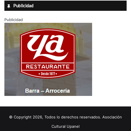
Publicidad
e
n
t
Publicidad
r
o
d
e
S
a
l
u
d
”
© Copyright 2026, Todos lo derechos reservados. Asociación
Cultural Upanel