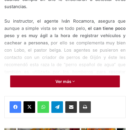
sustancias.
Su instructor, el agente Iván Rocamora, asegura que
aunque a simple vista se ve todo pelo,
el can tiene poco
peso y es muy ágil a la hora de registrar vehículos y
cachear a personas
, por ello se complementa muy bien
con Lobo, el pastor belga. Los agentes se pusieron en
contacto con un criador de perros de Gijón y éste les
recomendó esta raza la de “perro español de agua” que
también es utilizada por los bomberos para rescatar
personas. De hecho el criador cedió el perro
Ver más
gratuitamente al conocer que se convertiría en perro
policía, ya que esta raza ha estado a punto de desaparecer
y por ello quería fomentarla.
WhatsApp
Telegram
Compartir por Mail
Imprimir
El alcalde, Rubén Alfaro, ha recordado que
la
Brigada Canina tiene como objetivo “garantizar la
seguridad en espacios públicos de la ciudad
” evitando el
#