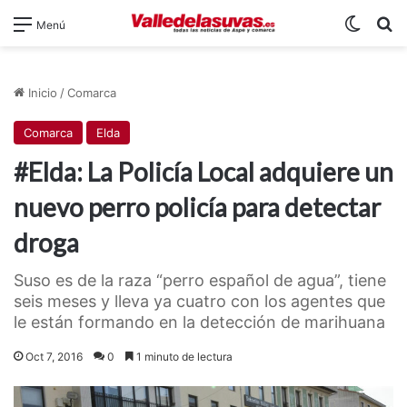
Switch
B
Menú
Inicio
/
Comarca
Comarca
Elda
#Elda: La Policía Local adquiere un
nuevo perro policía para detectar
droga
Suso es de la raza “perro español de agua”, tiene
seis meses y lleva ya cuatro con los agentes que
le están formando en la detección de marihuana
Oct 7, 2016
0
1 minuto de lectura