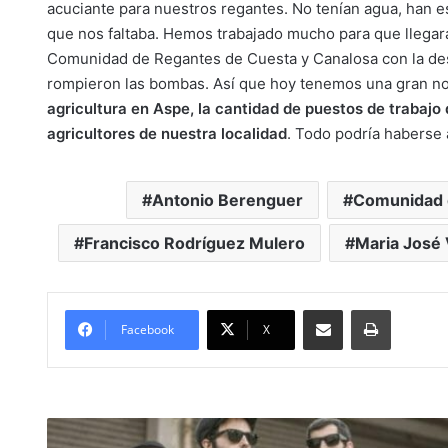
acuciante para nuestros regantes. No tenían agua, han est
que nos faltaba. Hemos trabajado mucho para que llegar
Comunidad de Regantes de Cuesta y Canalosa con la desg
rompieron las bombas. Así que hoy tenemos una gran no
agricultura en Aspe, la cantidad de puestos de trabajo 
agricultores de nuestra localidad
. Todo podría haberse 
Antonio Berenguer
Comunidad d
Francisco Rodríguez Mulero
Maria José V
Compartir por Mail
Imprimir
Facebook
X
#