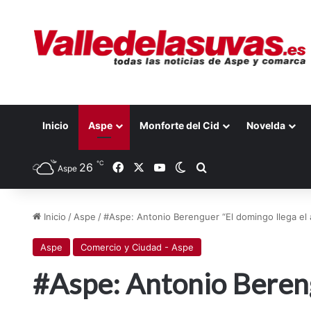
Inicio
Aspe
Monforte del Cid
Novelda
℃
26
Facebook
X
YouTube
Switch skin
Buscar por
Aspe
Inicio
/
Aspe
/
#Aspe: Antonio Berenguer “El domingo llega el 
Aspe
Comercio y Ciudad - Aspe
#Aspe: Antonio Bereng