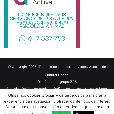
h
o
r
a
s
© Copyright 2026, Todos lo derechos reservados. Asociación
Cultural Upanel
Diseñado por
grupo ZAS
Editorial
Política de cookies
Política de privacidad
Aviso Legal
Utilizamos cookies propias y de terceros para mejorar la
Contacto
Publicidad 2024
experiencia de navegación, y ofrecer contenidos de interés.
Al continuar con la navegación entendemos que se acepta
Facebook
X
YouTube