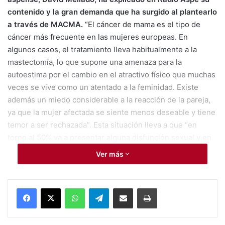
contenido y la gran demanda que ha surgido al plantearlo
a través de MACMA.
“El cáncer de mama es el tipo de
cáncer más frecuente en las mujeres europeas. En
algunos casos, el tratamiento lleva habitualmente a la
mastectomía, lo que supone una amenaza para la
autoestima por el cambio en el atractivo físico que muchas
veces se vive como un atentado a la feminidad. Existe
además un miedo considerable a la reacción de la pareja,
ya que la mujer afectada se siente menos deseable y tiene
temor a ser rechazada”. Esta situación lleva a que “en
torno al 50% va a presentar alguna disfunción sexual y en
torno al 20% de las afectadas lleva a la separación de la
Ver más
pareja”.
El sexólogo aspense indica además que ya hay
WhatsApp
Telegram
Compartir por Mail
Imprimir
organizaciones e instituciones “preparadas para trabajar la
depresión y la ansiedad que genera el cáncer de mama,