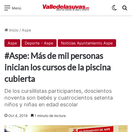
Switch
B
Menú
Inicio
/
Aspe
Aspe
Deporte - Aspe
Noticias Ayuntamiento Aspe
#Aspe: Más de mil personas
inician los cursos de la piscina
cubierta
De los cursillistas participantes, doscientos
noventa son bebés y cuatrocientos setenta
niños y niñas en edad escolar
Oct 4, 2019
1 minuto de lectura