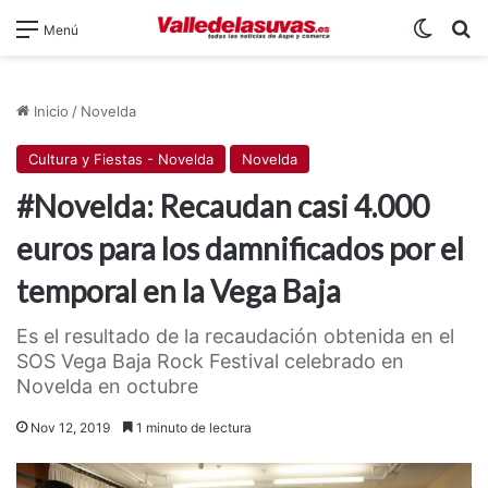
Switch
B
Menú
Inicio
/
Novelda
Cultura y Fiestas - Novelda
Novelda
#Novelda: Recaudan casi 4.000
euros para los damnificados por el
temporal en la Vega Baja
Es el resultado de la recaudación obtenida en el
SOS Vega Baja Rock Festival celebrado en
Novelda en octubre
Nov 12, 2019
1 minuto de lectura