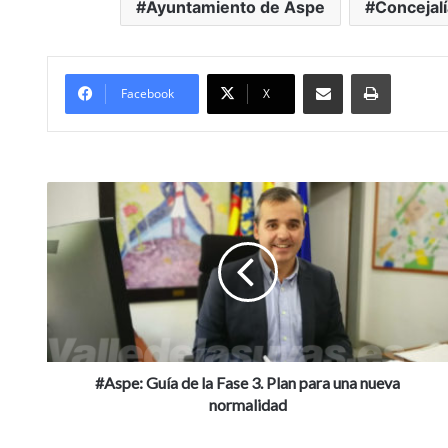
Ayuntamiento de Aspe
Concejal
Compartir por Mail
Imprimir
Facebook
X
#
A
s
p
e
:
G
u
í
a
#Aspe: Guía de la Fase 3. Plan para una nueva
d
normalidad
e
l