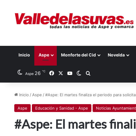
Inicio
Aspe
Monforte del Cid
Novelda
℃
26
Facebook
X
YouTube
Switch skin
Buscar por
Aspe
Inicio
/
Aspe
/
#Aspe: El martes finaliza el periodo para solicita
Aspe
Educación y Sanidad - Aspe
Noticias Ayuntamien
#Aspe: El martes finali