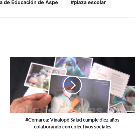
ía de Educación de Aspe
plaza escolar
#
C
o
m
a
r
c
a
:
V
#Comarca: Vinalopó Salud cumple diez años
i
colaborando con colectivos sociales
n
a