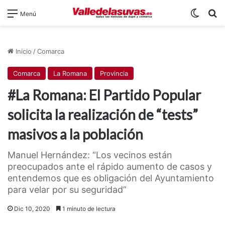
Switch
B
Menú
Inicio
/
Comarca
Comarca
La Romana
Provincia
#La Romana: El Partido Popular
solicita la realización de “tests”
masivos a la población
Manuel Hernández: “Los vecinos están
preocupados ante el rápido aumento de casos y
entendemos que es obligación del Ayuntamiento
para velar por su seguridad”
Dic 10, 2020
1 minuto de lectura