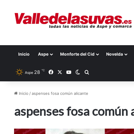
Inicio
Aspe
Monforte del Cid
Novelda
℃
28
Facebook
X
YouTube
Switch skin
Buscar por
Aspe
Inicio
/
aspenses fosa común alicante
aspenses fosa común a