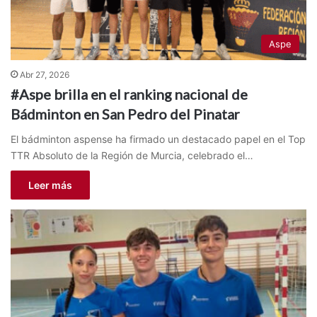
Aspe
Abr 27, 2026
#Aspe brilla en el ranking nacional de
Bádminton en San Pedro del Pinatar
El bádminton aspense ha firmado un destacado papel en el Top
TTR Absoluto de la Región de Murcia, celebrado el…
Leer más