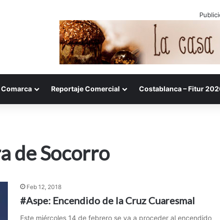
Public
Comarca
Reportaje Comercial
Costablanca – Fitur 202
ra de Socorro
Feb 12, 2018
#Aspe: Encendido de la Cruz Cuaresmal
Este miércoles 14 de febrero se va a proceder al encendido