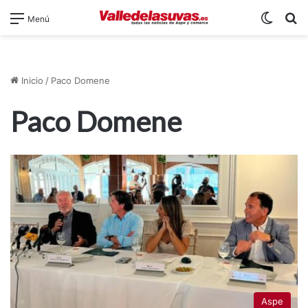
Switch
B
Menú
Inicio
/
Paco Domene
Paco Domene
Aspe